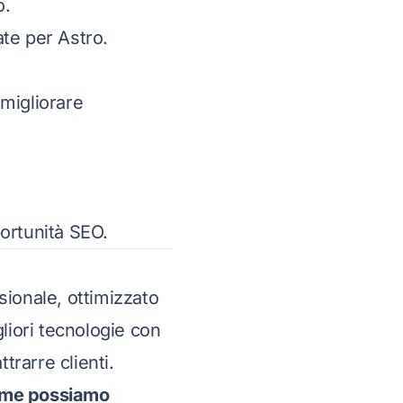
o.
te per Astro.
 migliorare
ortunità SEO.
sionale, ottimizzato
liori tecnologie con
trarre clienti.
come possiamo