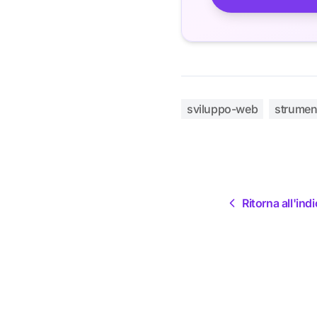
sviluppo-web
strumen
Ritorna all'ind
Post correlati
Vedi tutti i post »