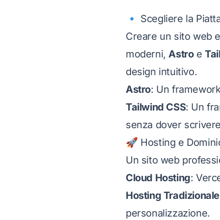
🔹 Scegliere la Piat
Creare un sito web eff
moderni,
Astro
e
Tai
design intuitivo.
Astro
: Un framework 
Tailwind CSS
: Un fr
senza dover scriver
🚀 Hosting e Dominio
Un sito web professio
Cloud Hosting
: Verc
Hosting Tradizionale
personalizzazione.