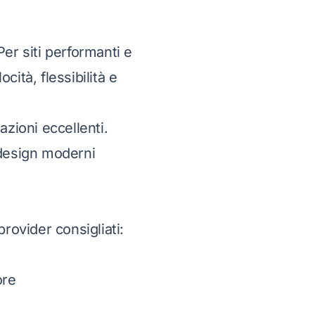
Per siti performanti e
ità, flessibilità e
zioni eccellenti.
 design moderni
rovider consigliati:
ore