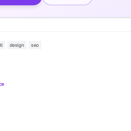
ti
design
seo
ice