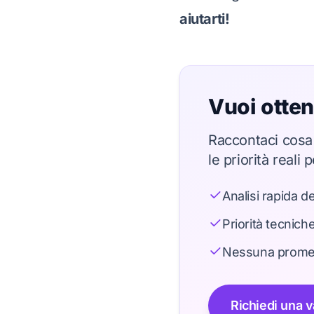
aiutarti!
Vuoi otten
Raccontaci cosa 
le priorità real
Analisi rapida de
Priorità tecnich
Nessuna promess
Richiedi una v