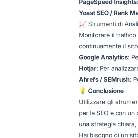
PageSpeed Insights
Yoast SEO / Rank M
📈 Strumenti di Anal
Monitorare il traffic
continuamente il sito
Google Analytics
: Pe
Hotjar
: Per analizza
Ahrefs / SEMrush
: 
💡
Conclusione
Utilizzare gli strume
per la SEO e con un 
una strategia chiara,
Hai bisogno di un si