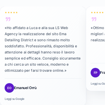
«Ho affidato a Luca e alla sua LS Web
«Ottimo 
Agency la realizzazione del sito Ema
migliori
Detailing District e sono rimasto molto
realizza
soddisfatto. Professionalità, disponibilità e
attenzione ai dettagli hanno reso il lavoro
semplice ed efficace. Consiglio sicuramente
a chi cerca un sito veloce, moderno e
ottimizzato per farsi trovare online.»
Fr
FP
Leggi su G
Emanuel Orrù
EO
Leggi su Google