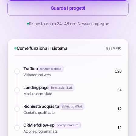
Guarda i progetti
Risposta entro 24–48 ore
·
Nessun impegno
Come funziona il sistema
ESEMPIO
Traffico
source: website
128
Visitatori dal web
Landing page
form: submitted
34
Modulo compilato
Richiesta acquisita
status: qualified
12
Contatto qualificato
CRM e follow-up
priority: medium
12
Azione programmata