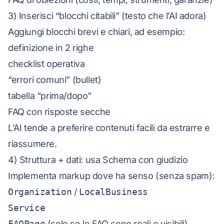
3) Inserisci “blocchi citabili” (testo che l’AI adora)
Aggiungi blocchi brevi e chiari, ad esempio:
definizione in 2 righe
checklist operativa
“errori comuni” (bullet)
tabella “prima/dopo”
FAQ con risposte secche
L’AI tende a preferire contenuti facili da estrarre e
riassumere.
4) Struttura + dati: usa Schema con giudizio
Implementa markup dove ha senso (senza spam):
Organization
/
LocalBusiness
Service
FAQPage
(solo se le FAQ sono reali e visibili)