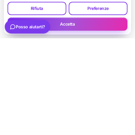
Rifiuta
Preferenze
Scrivi la tua domanda
Invia
Accetta
Posso aiutarti?
Parla con Luca
Siti web strategici, SEO e soluzioni digitali per
professionisti e piccole imprese.
Social
Richiedi una consulenza
Hai un progetto web, SEO o AI? Scrivimi per una prima valutazione.
info@lswebagency.com