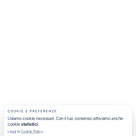
Assistente virtuale, non una persona reale
Ciao! 👋 Sono l’assistente di LS Web Agency.
Posso darti informazioni sui servizi e, se vuoi, farti
ricontattare. Da dove vuoi partire?
Voglio un nuovo sito
Voglio migliorare il mio sito
Voglio essere trovato su Google
Mi servono più richieste / una landing
Altre opzioni…
COOKIE E PREFERENZE
Usiamo cookie necessari. Con il tuo consenso attiviamo anche
cookie
statistici
.
Leggi la
Cookie Policy
.