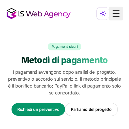
Toggl
Pagamenti sicuri
Metodi di pagamento
I pagamenti avvengono dopo analisi del progetto,
preventivo o accordo sul servizio. Il metodo principale
è il bonifico bancario; PayPal o link di pagamento solo
se concordato.
Richiedi un preventivo
Parliamo del progetto