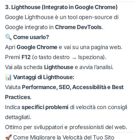
3. Lighthouse (Integrato in Google Chrome)
Google Lighthouse
è un tool open-source di
Google integrato in
Chrome DevTools
.
🔍
Come usarlo?
Apri
Google Chrome
e vai su una pagina web.
Premi
F12
(o tasto destro → Ispeziona).
Vai alla scheda
Lighthouse
e avvia l’analisi.
📊
Vantaggi di Lighthouse:
Valuta
Performance, SEO, Accessibilità e Best
Practices
.
Indica
specifici problemi
di velocità con consigli
dettagliati.
Ottimo per sviluppatori e professionisti del web.
🚀 Come Migliorare la Velocità del Tuo Sito