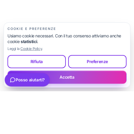
Mi servono più richieste / una landing
Altre opzioni…
COOKIE E PREFERENZE
Usiamo cookie necessari. Con il tuo consenso attiviamo anche
cookie
statistici
.
Leggi la
Cookie Policy
.
Rifiuta
Preferenze
Scrivi la tua domanda
Invia
Accetta
Posso aiutarti?
Parla con Luca
Siti web strategici, SEO e soluzioni digitali per
professionisti e piccole imprese.
Social