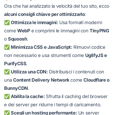
Ora che hai analizzato la velocità del tuo sito, ecco
alcuni consigli chiave per ottimizzarlo
:
✅
Ottimizza le immagini:
Usa formati moderni
come
WebP
e comprimi le immagini con
TinyPNG
o
Squoosh
.
✅
Minimizza CSS e JavaScript:
Rimuovi codice
non necessario e usa strumenti come
UglifyJS e
PurifyCSS
.
✅
Utilizza una CDN:
Distribuisci i contenuti con
una
Content Delivery Network
come
Cloudflare o
BunnyCDN
.
✅
Abilita la cache:
Sfrutta il caching del browser
e dei server per ridurre i tempi di caricamento.
✅
Scegli un hosting performante:
Un server