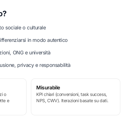
o?
o sociale o culturale
fferenziarsi in modo autentico
zioni, ONG e università
usione, privacy e responsabilità
Misurabile
zi o
KPI chiari (conversioni, task success,
ette e
NPS, CWV). Iterazioni basate su dati.