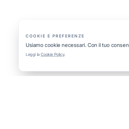
COOKIE E PREFERENZE
Usiamo cookie necessari. Con il tuo conse
Leggi la
Cookie Policy
.
Dove siam
LS Web Age
Siti web strategici, SEO e soluzioni digitali per
Via Alcide D
professionisti e piccole imprese.
07100 Sassar
P. IVA: 02
Social