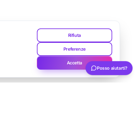
Altre opzioni…
Rifiuta
Preferenze
Scrivi la tua domanda
Invia
Accetta
Posso aiutarti?
Parla con Luca
Richiedi una consulenza
Hai un progetto web, SEO o AI? Scrivimi per
una prima valutazione.
info@lswebagency.com