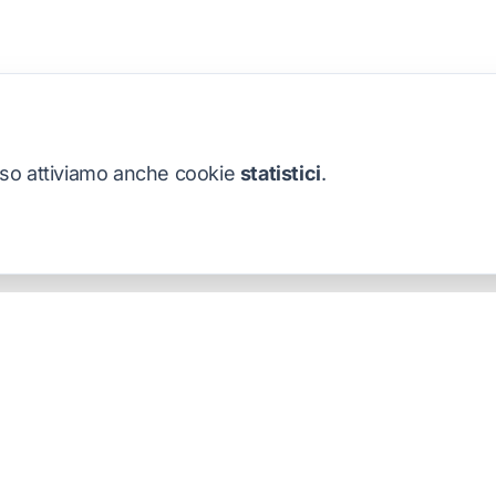
nso attiviamo anche cookie
statistici
.
o
Navigazione
Home
ncy di
Luca Sanna
Chi siamo
e Gasperi, 3
Servizi
i, Sardegna, Italia
Portfolio
929290902
Blog