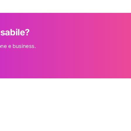
Assistente LS Web Agency
nsabile?
Ricomincia
Risposte rapide su siti, SEO e automazioni
Assistente virtuale, non una persona reale
one e business.
Ciao! 👋 Sono l’assistente di LS Web Agency.
Posso darti informazioni sui servizi e, se vuoi, farti
ricontattare. Da dove vuoi partire?
Voglio un nuovo sito
Voglio migliorare il mio sito
Voglio essere trovato su Google
Mi servono più richieste / una landing