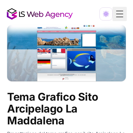
Toggl
Tema Grafico Sito
Arcipelago La
Maddalena