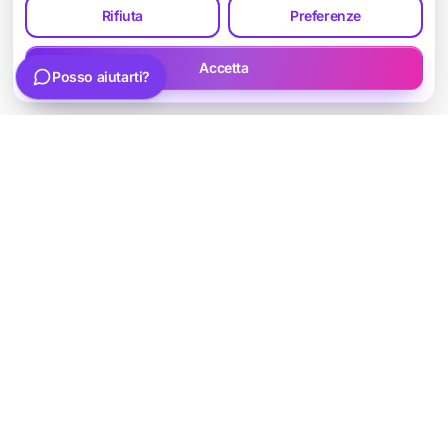
Rifiuta
Preferenze
Scrivi la tua domanda
Invia
Accetta
Posso aiutarti?
Parla con Luca
Siti web strategici, SEO e soluzioni digitali per
professionisti e piccole imprese.
Social
Richiedi una consulenza
Hai un progetto web, SEO o AI? Scrivimi per una prima valutazione.
info@lswebagency.com