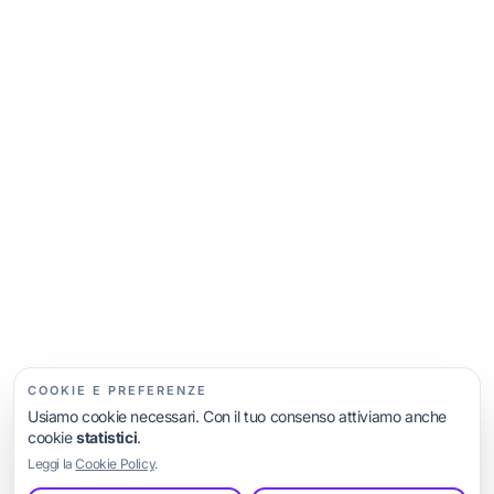
Ciao! 👋 Sono l’assistente di LS Web Agency.
Posso darti informazioni sui servizi e, se vuoi, farti
ricontattare. Da dove vuoi partire?
Voglio un nuovo sito
Voglio migliorare il mio sito
Voglio essere trovato su Google
Mi servono più richieste / una landing
Altre opzioni…
COOKIE E PREFERENZE
Usiamo cookie necessari. Con il tuo consenso attiviamo anche
cookie
statistici
.
Leggi la
Cookie Policy
.