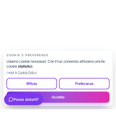
Voglio migliorare il mio sito
Voglio essere trovato su Google
Mi servono più richieste / una landing
Altre opzioni…
COOKIE E PREFERENZE
Usiamo cookie necessari. Con il tuo consenso attiviamo anche
cookie
statistici
.
Leggi la
Cookie Policy
.
Rifiuta
Preferenze
Scrivi la tua domanda
Invia
Accetta
Posso aiutarti?
Parla con Luca